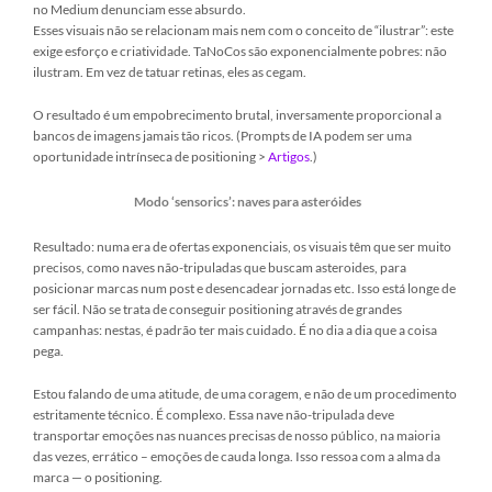
no Medium denunciam esse absurdo.
Esses visuais não se relacionam mais nem com o conceito de “ilustrar”: este
exige esforço e criatividade. TaNoCos são exponencialmente pobres: não
ilustram. Em vez de tatuar retinas, eles as cegam.
O resultado é um empobrecimento brutal, inversamente proporcional a
bancos de imagens jamais tão ricos. (Prompts de IA podem ser uma
oportunidade intrínseca de positioning >
Artigos
.)
Modo ‘sensorics’: naves para asteróides
Resultado: numa era de ofertas exponenciais, os visuais têm que ser muito
precisos, como naves não-tripuladas que buscam asteroides, para
posicionar marcas num post e desencadear jornadas etc. Isso está longe de
ser fácil. Não se trata de conseguir positioning através de grandes
campanhas: nestas, é padrão ter mais cuidado. É no dia a dia que a coisa
pega.
Estou falando de uma atitude, de uma coragem, e não de um procedimento
estritamente técnico. É complexo. Essa nave não-tripulada deve
transportar emoções nas nuances precisas de nosso público, na maioria
das vezes, errático – emoções de cauda longa. Isso ressoa com a alma da
marca — o positioning.