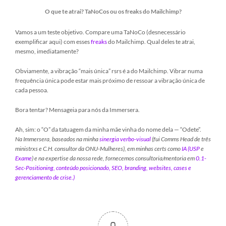
O que te atrai? TaNoCos ou os freaks do Mailchimp?
Vamos a um teste objetivo. Compare uma TaNoCo (desnecessário
exemplificar aqui) com esses
freaks
do Mailchimp. Qual deles te atrai,
mesmo, imediatamente?
Obviamente, a vibração “mais única” rsrs é a do Mailchimp. Vibrar numa
frequência única pode estar mais próximo de ressoar a vibração única de
cada pessoa.
Bora tentar? Mensageia para nós da Immersera.
Ah, sim: o “O” da tatuagem da minha mãe vinha do nome dela — “Odete”.
Na Immersera, baseados na minha
sinergia verbo-visual
(fui Comms Head de três
ministrxs e C.H. consultor da ONU-Mulheres), em minhas certs como
IA (USP
e
Exame
) e na expertise da nossa rede, fornecemos consultoria/mentoria em
0.1-
Sec-Positioning, conteúdo posicionado, SEO, branding, websites, cases e
gerenciamento de crise.)