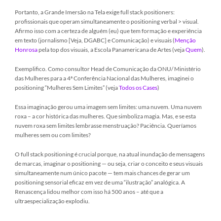
Portanto, a Grande Imersão na Tela exige full stack positioners:
profissionais que operam simultaneamente o positioning verbal > visual.
Afirmo isso com a certeza de alguém (eu) que tem formação e experiência
em texto (jornalismo [Veja, DGABC] e Comunicação) e visuais (
Menção
Honrosa
pela top dos visuais, a Escola Panamericana de Artes (veja
Quem
).
Exemplifico. Como consultor Head de Comunicação da ONU/ Ministério
das Mulheres para a 4ª Conferência Nacional das Mulheres, imaginei o
positioning “Mulheres Sem Limites” (veja
Todos os Cases
)
Essa imaginação gerou uma imagem sem limites: uma nuvem. Uma nuvem
roxa – a cor histórica das mulheres. Que simboliza magia. Mas, e se esta
nuvem roxa sem limites lembrasse menstruação? Paciência. Queríamos
mulheres sem ou com limites?
O full stack positioning é crucial porque, na atual inundação de mensagens
de marcas, imaginar o positioning — ou seja, criar o conceito e seus visuais
simultaneamente num único pacote — tem mais chances de gerar um
positioning sensorial eficaz em vez de uma “ilustração” analógica. A
Renascença lidou melhor com isso há 500 anos – até que a
ultraespecialização explodiu.