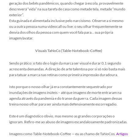
geração dos bebês pandêmicos, quando chegar à escola, provavelmente
descreverá “vida” na sua tarefa de casa como metade tela, metade “mundo
exterior”.
Esta guinada é alimentada inclusive pelo narcisismo. Observe a si mesmo
ou a outra pessoa numa videocall ou live: o seu olhar frequentemente se
desvia dos olhos da pessoa com quem você fala para… sua própria
imagem/avatar.
Visuais TaNoCo (Table-Notebook-Coffee)
Sendo prático: o fato de o login da marca ser visual e durar 0,1 segundo
acrescenta demandas. A direção de arte talentosa por si só não basta mais
para tatuar a marca nas retinas como primeira impressão duradoura.
Isto porque o nosso olhar já era constantemente sequestrado por
inundações de imagens inúteis – até que imagens de morte entraram na
agenda através da pandemia e do transe da guerra. Cada imagem dessas
treina nosso olhar para ser ainda mais defensivamente escorregadio.
Este é um diagnóstico óbvio, mas mesmo as grandes corporações o
ignoram. Refiro-me ao abuso de imagens escandalosamente padronizadas.
Imagens como Table-Notebook-Coffee — eu as chamo de TaNoCos.
Artigos