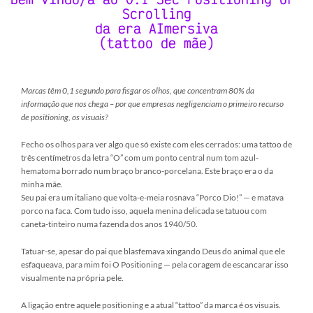
Scrolling
da era AImersiva
(tattoo de mãe)
Marcas têm 0,1 segundo para fisgar os olhos, que concentram 80% da
informação que nos chega – por que empresas negligenciam o primeiro recurso
de positioning, os visuais?
Fecho os olhos para ver algo que só existe com eles cerrados: uma tattoo de
três centímetros da letra “O” com um ponto central num tom azul-
hematoma borrado num braço branco-porcelana. Este braço era o da
minha mãe.
Seu pai era um italiano que volta-e-meia rosnava “Porco Dio!” — e matava
porco na faca. Com tudo isso, aquela menina delicada se tatuou com
caneta-tinteiro numa fazenda dos anos 1940/50.
Tatuar-se, apesar do pai que blasfemava xingando Deus do animal que ele
esfaqueava, para mim foi O Positioning — pela coragem de escancarar isso
visualmente na própria pele.
A ligação entre aquele positioning e a atual “tattoo” da marca é os visuais.