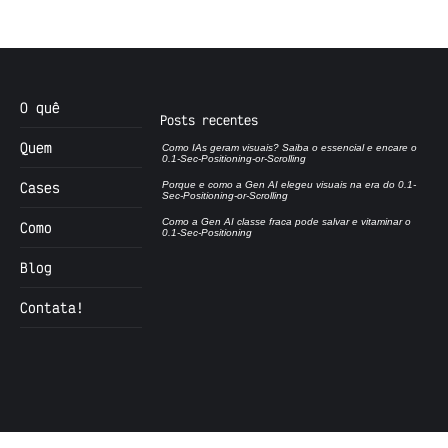
O quê
Posts recentes
Quem
Como IAs geram visuais? Saiba o essencial e encare o
0.1-Sec-Positioning-or-Scrolling
Cases
Porque e como a Gen AI elegeu visuais na era do 0.1-
Sec-Positioning-or-Scrolling
Como a Gen AI classe fraca pode salvar e vitaminar o
Como
0.1-Sec-Positioning
Blog
Contata!