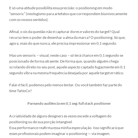
E só uma atitude possibilita essa precisão: o positioning em modo
“sensoric” (neologismo para artefatos que correspondem biunivocamente
com os nossos sentidos).
Afinal, o xis da questão não é capturar dores e valores do target? Qual
recurso tem o poder de desenhar a alma da marca? O positioning. Só que,
agora, mais do que nunca, ele precisa impressionar em 0,1 segundo.
Mas um sensoric – visual, neste caso – só terá chance em 0,1 segundo se
posicionado de forma atraente. De forma que, quando alguém chega
scrolando direto no seu post, aquele aspecto captado fugazmente em 0,1
segundo vibra na mesma frequência desejada por aquele target errático.
Falar é fácil; podemos pelo menos tentar. Ou você também faz parte do
time TaNoCo?
Pareando audiência em 0,1 seg: full stack positioner
A criatividade de alguns designers às vezes excede a voltagem do
positioning ou de sua porção intangível.
Essa performance reafirma essa minha especulação. Isso significará que
esses profissionais podem imaginar o positioning — via imagem.