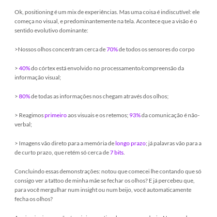
Ok, positioning é um mix de experiências. Mas uma coisa é indiscutível: ele
começa no visual, e predominantemente na tela. Acontece que a visão é o
sentido evolutivo dominante:
>Nossos olhos concentram cerca de
70%
de todos os sensores do corpo
>
40%
do córtex está envolvido no processamento/compreensão da
informação visual;
>
80%
de todas as informações nos chegam através dos olhos;
> Reagimos
primeiro
aos visuais e os retemos;
93%
da comunicação é não-
verbal;
> Imagens vão direto para a memória de
longo prazo
; já palavras vão para a
de curto prazo, que retém só cerca de
7 bits
.
Concluindo essas demonstrações: notou que comecei lhe contando que só
consigo ver a tattoo de minha mãe se fechar os olhos? E já percebeu que,
para você mergulhar num insight ou num beijo, você automaticamente
fecha os olhos?