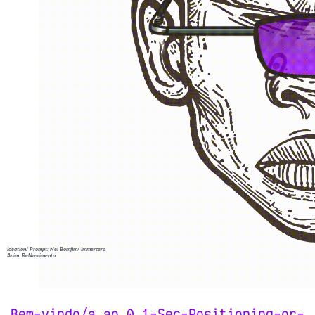
Ideation/ Prompt: Nei Bomfim/ Immersera
Anim: ReNascimento
Bem-vindo/a ao 0.1-Sec-Positioning-or-