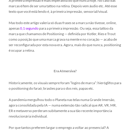
A primeira impressão é mais imperativa do que nunca hoje. No caso das
marcas é/tem de ser uma tattoo na retina. Depois vem áudio etc. Até esse
texto que você está lendo é, à primeira impressão, sensorial/visual.
Mas todo este artigo valeria só duas frases se a marca não tivesse, online,
apenas
0,1 segundo
para a primeira impressão. Ou seja, essa tattoo da
marca que chamamos de Positioning — definida por Kotler, Ries e Trout
como a posição que uma marca grava na mente e no coração — acaba de
ser reconfigurada por esta nova era. Agora, mais do que nunca, positioning
é ocupar a retina.
Era AImersiva?
Historicamente, os visuais sempre foram “logins de marca”: hieróglifos para
o positioning do faraó; brasões para o dos reis, papas etc.
A pandemia mergulhou todo o Planeta nas telas numa Grande Imersão,
agora consolidada pela IA — numa extensão tão radical que AR, VR, MR,
ER e metaverso perderam subitamente a sua tão recente importância
revolucionária individual.
Por que tantos preferem largar o emprego a voltar ao presencial? A